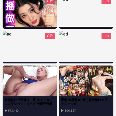
广告
广告
广告
广告
校花被校长做到流白浆,S1ガールズ
嗯啊 含着粗大h暗卫最大級のアダル
コレクションシリーズ,免费完整版
トポータル
无删减
▶ 513,410
▶ 506,527