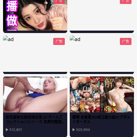
广告
广告
广告
广告
校花被校长做到流白浆,S1ガールズ
嗯啊 含着粗大h暗卫最大級のアダル
コレクションシリーズ,免费完整版
トポータル
无删减
▶ 512,801
▶ 505,994